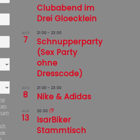
Clubabend im
Drei Gloecklein
21:00
-
23:00
AUG
7
Schnupperparty
(Sex Party
ohne
Dresscode)
21:00
-
23:00
AUG
8
Nike & Adidas
ung
ten
20:00
AUG
 zum
13
IsarBiker
ich
Stammtisch
wie
r