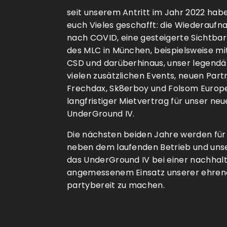
seit unserem Antritt im Jahr 2022 ha
euch Vieles geschafft: die Wiederauf
nach COVID, eine gesteigerte Sichtb
des MLC in München, beispielsweise mi
CSD und darüberhinaus, unser legendä
vielen zusätzlichen Events, neuen Par
Frechdax, Sk8erboy und Folsom Europe,
langfristiger Mietvertrag für unser ne
UnderGround IV.
Die nächsten beiden Jahre werden für 
neben dem laufenden Betrieb und unse
das UnderGround IV bei einer nachhalt
angemessenem Einsatz unserer ehre
partybereit zu machen.