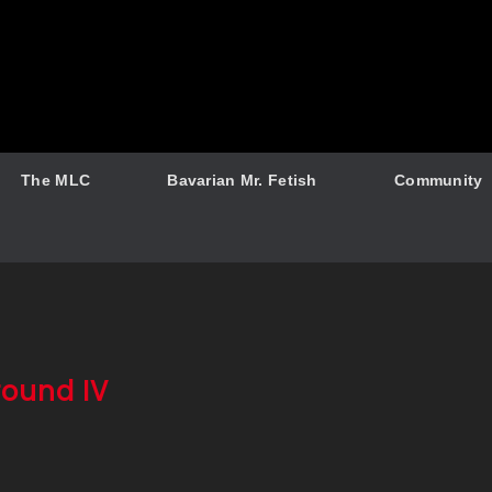
The MLC
Bavarian Mr. Fetish
Community
ound IV