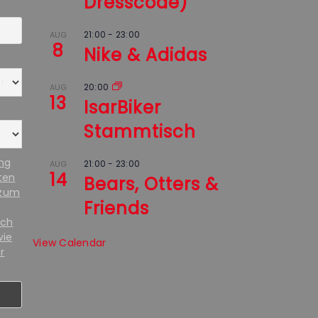
Dresscode)
21:00
-
23:00
AUG
8
Nike & Adidas
20:00
AUG
13
IsarBiker
Stammtisch
ung
21:00
-
23:00
AUG
14
ten
Bears, Otters &
 zum
Friends
ich
wie
View Calendar
r