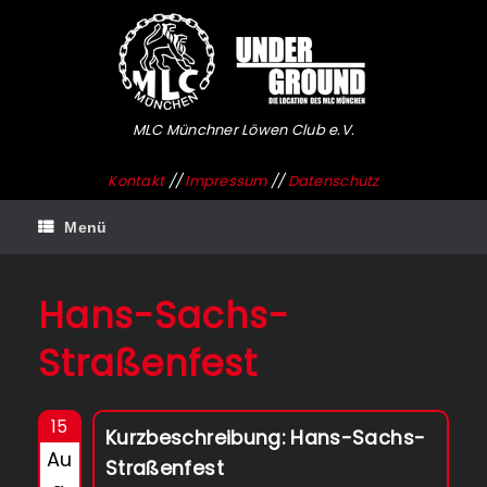
Zum
Inhalt
springen
MLC Münchner Löwen Club e.V.
Kontakt
//
Impressum
//
Datenschutz
Menü
Hans-Sachs-
Straßenfest
15
Kurzbeschreibung: Hans-Sachs-
Au
Straßenfest