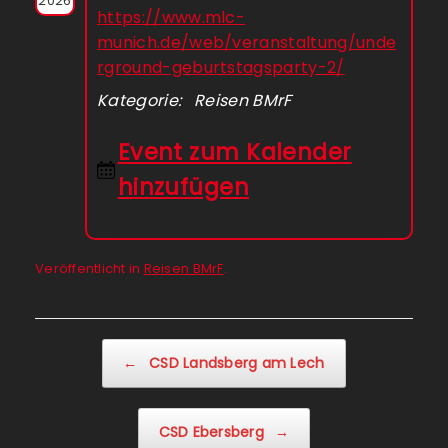
2026
https://www.mlc-
munich.de/web/veranstaltung/unde
rground-geburtstagsparty-2/
Kategorie: Reisen BMrF
Event zum Kalender
hinzufügen
Veröffentlicht in
Reisen BMrF
.
Beitragsnavigation
←
CSD Landsberg am Lech
CSD Ebersberg
→