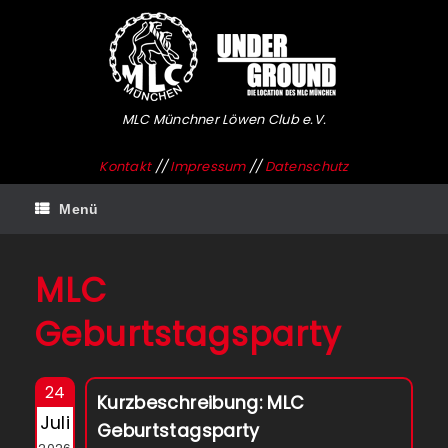
Zum
Inhalt
springen
MLC Münchner Löwen Club e.V.
Kontakt
//
Impressum
//
Datenschutz
Menü
MLC
Geburtstagsparty
24
Kurzbeschreibung: MLC
Juli
Geburtstagsparty