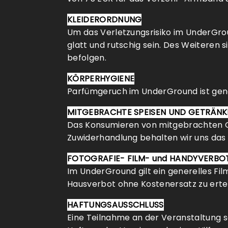
KLEIDERORDNUNG
Um das Verletzungsrisiko im UnderGro
glatt und rutschig sein. Des Weiteren 
befolgen.
KÖRPERHYGIENE
Parfümgeruch im UnderGround ist gene
MITGEBRACHTE SPEISEN UND GETRÄN
Das Konsumieren von mitgebrachten Get
Zuwiderhandlung behalten wir uns das 
FOTOGRAFIE- FILM- und HANDYVERBO
Im UnderGround gilt ein generelles Fil
Hausverbot ohne Kostenersatz zu ertei
HAFTUNGSAUSSCHLUSS
Eine Teilnahme an der Veranstaltung s