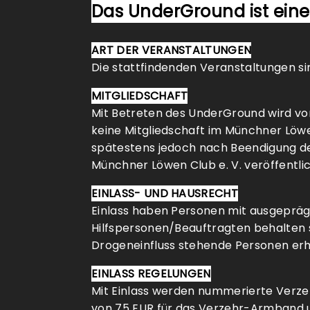
Das UnderGround ist ein
ART DER VERANSTALTUNGEN
Die stattfindenden Veranstaltungen sin
MITGLIEDSCHAFT
Mit Betreten des UnderGround wird vo
keine Mitgliedschaft im Münchner Löwe
spätestens jedoch nach Beendigung de
Münchner Löwen Club e. V. veröffentlic
EINLASS- UND HAUSRECHT
Einlass haben Personen mit ausgepräg
Hilfspersonen/Beauftragten behalten s
Drogeneinfluss stehende Personen erha
EINLASS REGELUNGEN
Mit Einlass werden nummerierte Verzeh
von 75 EUR für das Verzehr-Armband un