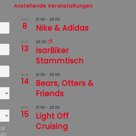
Anstehende Veranstaltungen
21:00
-
23:00
AUG.
8
Nike & Adidas
20:00
AUG.
13
IsarBiker
Stammtisch
21:00
-
23:00
AUG.
14
Bears, Otters &
Friends
21:00
-
23:00
AUG.
15
Light Off
Cruising
ung
ten