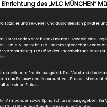
e Einrichtung des „MLC MÜNCHEN“ Mü
d sozialer und sexueller und ausschließlich privater u
m Eintretenden durch konkludentes Handeln eine Tages
n Club e. V. besteht. Die Tagesmitgliedschaft endet m
r Veranstaltung. Die Höhe des Tagesbeitrags ist unt
ht.
t männlichem Erscheinungsbild. Der Vorstand des Münc
ich das Einlass- und Hausrecht vor. Frauen, Minderjäh
lten keinen Einlass.
r-Armbänder sowie Spind Schlüssel ausgegeben. Bei Ve
d 25 EUR für den Spindschlüssel zu entrichten.