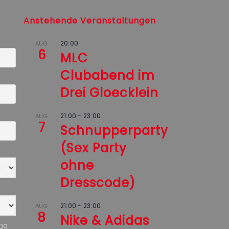
Anstehende Veranstaltungen
20:00
AUG.
6
MLC
Clubabend im
Drei Gloecklein
21:00
-
23:00
AUG.
7
Schnupperparty
(Sex Party
ohne
Dresscode)
21:00
-
23:00
AUG.
8
Nike & Adidas
ung