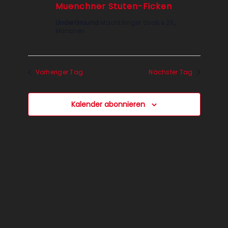
Muenchner Stuten-Ficken
UnderGround
Machtlfinger Straße 29,,
München
Vorheriger Tag
Nächster Tag
Kalender abonnieren