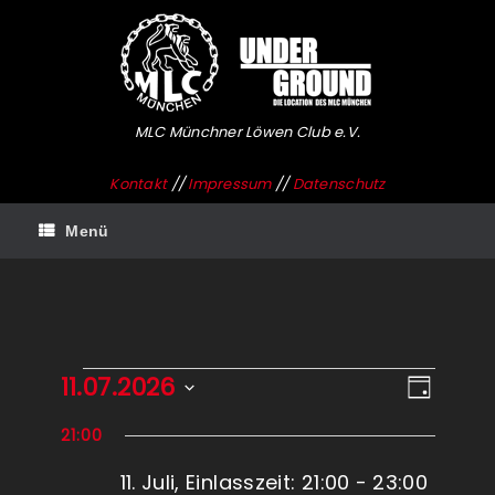
Zum
Inhalt
springen
MLC Münchner Löwen Club e.V.
Kontakt
//
Impressum
//
Datenschutz
Menü
Veranstaltungen
11.07.2026
Ansichten-
Veransta
Tag
für
Navigation
Ansichte
Datum
11.
Navigati
21:00
wählen.
Juli
2026
11. Juli, Einlasszeit: 21:00
-
23:00