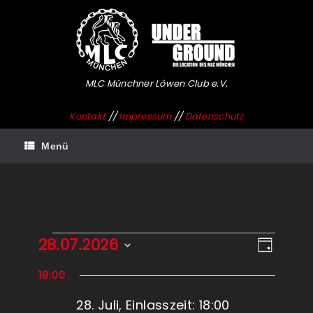
Zum
Inhalt
springen
MLC Münchner Löwen Club e.V.
Kontakt
//
Impressum
//
Datenschutz
Menü
Veranstaltungen
28.07.2026
Ansichten-
Veransta
Tag
für
Navigation
Ansichte
Datum
28.
Navigati
18:00
wählen.
Juli
2026
28. Juli, Einlasszeit: 18:00